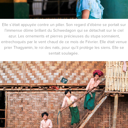
Elle s’était appuyée contre un pilier. Son regard d’ébène se portait sur
l’immense dôme brillant du Schwedagon qui se détachait sur le ciel
azur. Les ornements et pierres précieuses du stupa sonnaient,
entrechoqués par le vent chaud de ce mois de Février. Elle était venue
prier Thagyamin, le roi des nats, pour qu’il protège les siens. Elle se
sentait soulagée.