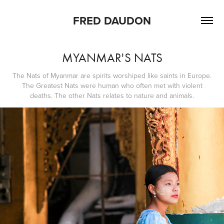
FRED DAUDON
MYANMAR'S NATS
The Nats of Myanmar are spirits worshiped like saints in Europe.
The Greatest Nats were human who often met with violent
deaths. The other Nats relates to nature and animals.